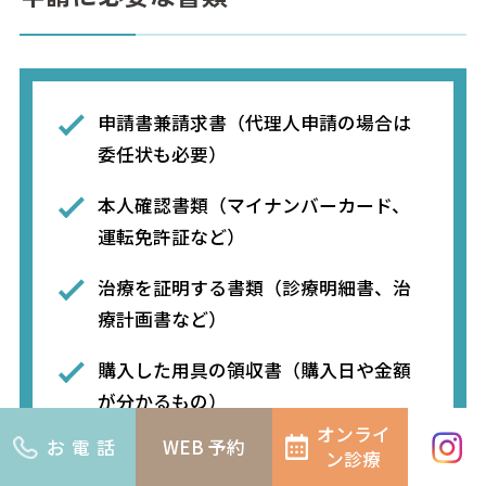
申請書兼請求書（代理人申請の場合は
委任状も必要）
本人確認書類（マイナンバーカード、
運転免許証など）
治療を証明する書類（診療明細書、治
療計画書など）
購入した用具の領収書（購入日や金額
が分かるもの）
オンライ
お電話
WEB
予約
振込口座情報（通帳やキャッシュカー
ン診療
ドの写し）